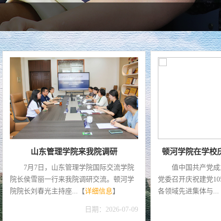
山东管理学院来我院调研
顿河学院在学校庆祝
7月7日，山东管理学院国际交流学院
值中国共产党成
院长侯雪丽一行来我院调研交流。顿河学
党委召开庆祝建党1
院院长刘春光主持座...【
详细信息
】
各领域先进集体与...
日期：2026-07-09