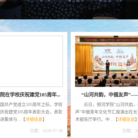
院理事会、校友会成立大...
夯实党务根基 淬炼青年先锋 
12日下午，顿河学院理事会、校友
为深入贯彻《中国共产党普
会暨合作发展推介会在2B406会
校基层组织工作条例》《普通高
。学校党委...【
详细信息
】
生党建工作标准》及...【
详细信
日期：2026-07-13
日期：202