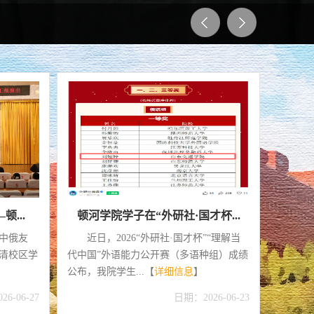
筑...
中俄青年说 | 当中国茶遇见俄罗...
通高等学
近日，顿河学院在“一站式”学生社区
7
等学校学
“明德书院”俄语俱乐部活动室举办“中俄青
院长侯
息
】
年说”中俄茶...【
详细信息
】
院院长刘
6-07-11
日期：2026-07-10