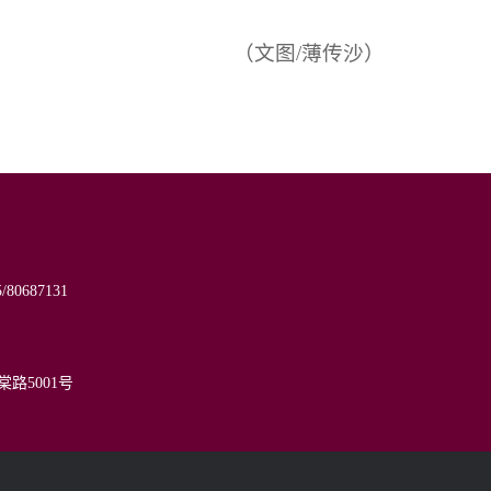
（文图/薄传沙）
687485/80687131
50000
棠路5001号